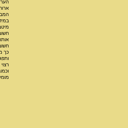
הער 
ארוח
המבד
במיד
מיטבי
חשוב
אותו.
חשוב
כך מ
ותפג
רצוי
וכמוב
מומל