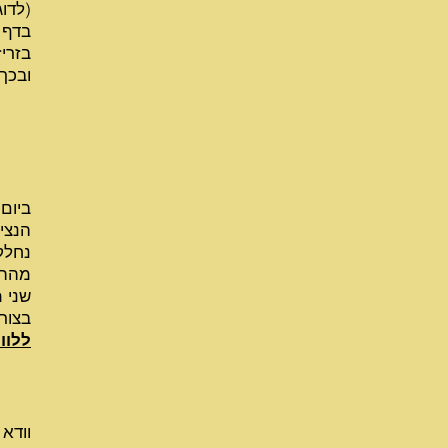
(לדוג
בדף 
בזריז
ובכך
ביום
הנצי
נחלק
מההו
שני 
בצור
ללוו
וודא