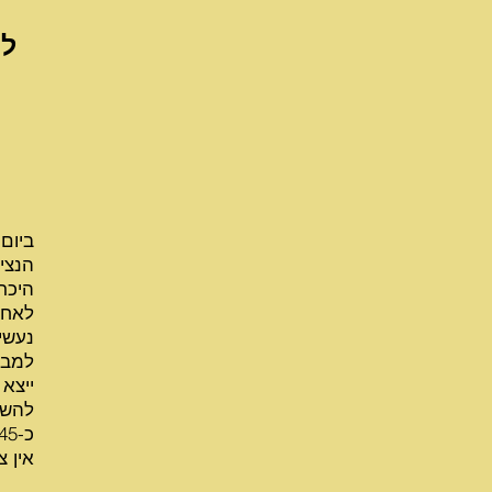
לה
ביום
הנצי
היכר
לאחר
נעשי
למבד
ייצא
להשא
כ-45 דקות ובודק יכולות קוגניטיביות, חשיבה יצירתית ובשלות ריגשית
אין 