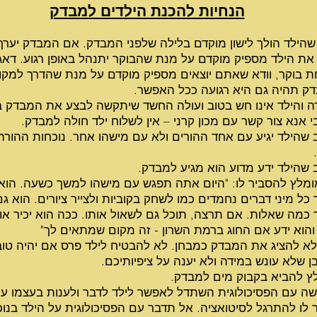
הנחיות להכנת הילדים למבדק
 שהילד הולך לישון מוקדם בלילה שלפני המבדק. אם המבדק יערך
את הילד מספיק מוקדם על מנת שהבוקר יתנהל באופן רגוע. דאג
ת בוקר, וודא שאתם יוצאים מספיק מוקדם על מנת שהדרך למקו
ק תהיה גם היא רגועה ככל האפשר.
ד
ה והילד אינו חש בטוב ועולה החשד שיתקשה לבצע את המבדק ב
 אנא צור קשר עם מכון קרני – אין לשלוח ילד חולה למבדק.
ד
 שהילד יגיע עם אחד ההורים ולא עם מישהו אחר. נוכחות ההורה
ד
 שהילד ידע מדוע הוא מגיע למבדק.
ד
ומלץ להסביר לו: "היום אתה תפגש עם מישהו למשך כשעה. הוא
כל מיני דברים נחמדים כמו לשחק בקוביות ולצייר ציורים. הוא ג
 כמה שאלות. אם תרצה, תוכל גם לשאול אותו. ככה הוא יכיר או
 והוא ידע אם החוג ברמת השרון - זה מקום שמתאים לך"
ד
 לא להציג את המבדק כמבחן. לא להבטיח לילד פרס אם יהיה טו
ן שלא עונש במידה ולא יענה על ציפיותיכם.
ד
ץ להביא בקבוק מים למבדק.
ד
שה עם הפסיכולוגית השתדל לאפשר לילד לדבר ולענות בעצמו ע
ר לו להתרגל לסיטואציה. אל תדבר עם הפסיכולוגית על הילד בנוכ