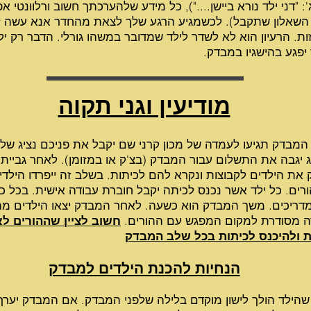
': "דני ילד נורא ביישן...."), כל מידע שלהערכתך חשוב ורלוונטי אפ
השאלון שתקבל). לכשמגיע הרגע שלך לצאת מהחדר אנא עשה 
ות. הרעיון הוא לא לשדר לילד שמדובר במשהו גורלי. הדבר רק יל
 יפגע בהישגיו במבדק.
ד
מודיעין וגני תקוה
 המבדק תגיעו לעמדה של מכון קרני שם יקבל את פניכם נציג של 
ג יגבה את התשלום עבור המבדק (בצ'ק או במזומן). לאחר גביית
 את הילדים לקבוצות ונקרא להם לכיתות. בשלב זה ייפרדו הילדי
רים. כל ילד אשר נכנס לכיתה
יקבל חוברת עבודה אישית. בכל כי
מדריכים. משך המבדק הוא כשעה. לאחר המבדק יצאו הילדים מה
ה מסודרת למקום המפגש עם ההורים.
חשוב לציין שההורים לא
ת ולהיכנס לכיתות בכל שלב המבדק
הנחיות להכנת הילדים למבדק
 שהילד הולך לישון מוקדם בלילה שלפני המבדק. אם המבדק יערך