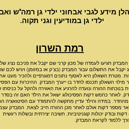
ד
לן מידע לגבי אבחוני ילדי גן רמה"ש ואב
ילדי גן במודיעין וגני תקוה.
ד
רמת השרון
 המבדק תגיעו לעמדה של מכון קרני שם יקבל את פניכם נציג של 
ג יקבל את התשלום עבור המבדק (בצ'ק או במזומן) ויגיש לכם שא
ות. מטרת השאלון היא לאסוף נתונים דמוגרפיים ולהכיר מעט את 
 מילוי השאלון תכנסו לחדר בו ייערך המבדק. ההיכרות עם הפסיכ
ת בנוכחות ההורה ונועדה להרגיע את האווירה ולהקל על כניסתו 
ק. לאחר כחמש דקות הפסיכולוג ישאל את הילד האם זה בסדר 
 מהחדר. במידה והילד עדיין מתקשה להתמודד עם הסיטואציה ההו
ר מספר דקות אולם לאחר מכן ההורה חייב לצאת. המבדק עצמו
צורך ללמוד לקראת המבדק.
ד