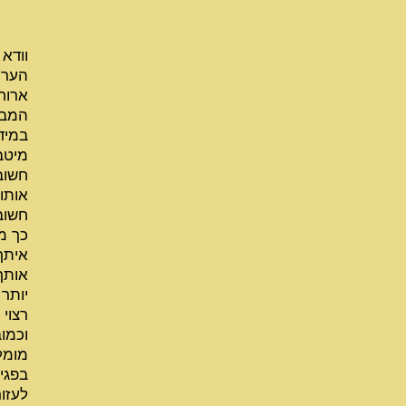
וודא
הער 
ארוח
המבד
במיד
מיטבי
חשוב
אותו.
חשוב
כך מ
איתך 
אותך
יותר
רצוי
וכמוב
מומל
בפגי
לעזו