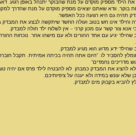
את הילד מספיק מוקדם על מנת שהבוקר יתנהל באופן רגוע. דאג
ת בוקר, וודא שאתם יוצאים מספיק מוקדם על מנת שהדרך למקו
ק תהיה גם היא רגועה ככל האפשר.
ד
ה והילד אינו חש בטוב ועולה החשד שיתקשה לבצע את המבדק ב
 אנא צור קשר עם מכון קרני – אין לשלוח ילד חולה למבדק.
ד
 שהילד יגיע עם אחד ההורים ולא עם מישהו אחר. נוכחות ההורה
ד
 שהילד ידע מדוע הוא מגיע למבדק.
ד
ומלץ להסביר לו: "היום אתה תהיה בכיתה אמיתית. תקבל חוברת
וש מדריכים נחמדים"
ד
 לא להציג את המבדק כמבחן. לא להבטיח לילד פרס אם יהיה טו
ן שלא עונש במידה ולא יענה על ציפיותיכם.
ד
ץ להביא בקבוק מים למבדק.
ד