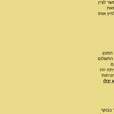
שר לציין
זאת
חיץ אותו
המכון.
 התשלום
ם
תה יהיו
כיתות
 יכלו
 בבוקר