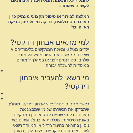
להמליץ על התאמת תנאי היבחנות בהתאם
לקשיים שאותרו.
ד
המלצה לבירור או טיפול מקצועי מעמיק כגון
הערכה פסיכולוגית, בדיקה נוירולוגית, בדיקת
ראייה וכד'.
ד
למי מתאים אבחון דידקטי?
ד
ילדים מגיל 6 ומעלה המתקשים בלימודיהם או
שאינם מממשים את הפוטנציאל הלימודי
שלהם. סטודנטים לפני או במהלך לימודים
במוסדות להשכלה גבוהה.
ד
מי רשאי להעביר איבחון
דידקטי?
ד
כאשר אתם פונים לביצוע אבחון דידקטי מומלץ
שתבדקו את הכשרתו של מי שמבצע את
האבחון. רק מי שסיים קורס אבחון המתקיים
באוניברסיטאות, מכללות או בניצ"ן ושהינו בעל
ניסיון בהוראה בחינוך הרגיל או המיוחד רשאי
לערוך אבחונים דידקטיים. מעבר לכך, כמובן