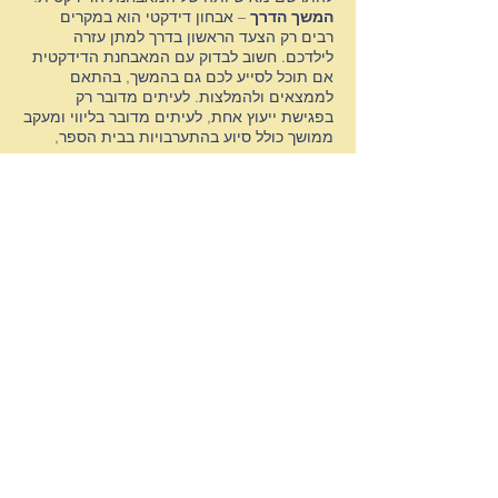
המשך הדרך
– אבחון דידקטי הוא במקרים
רבים רק הצעד הראשון בדרך למתן עזרה
לילדכם. חשוב לבדוק עם המאבחנת הדידקטית
אם תוכל לסייע לכם גם בהמשך, בהתאם
לממצאים ולהמלצות. לעיתים מדובר רק
בפגישת ייעוץ אחת, לעיתים מדובר בליווי ומעקב
ממושך כולל סיוע בהתערבויות
בבית הספר
,
עבודה פרטנית עם הנבדק והדרכת ההורים,
המורים והמטפלים. חשוב לוודא שהמאבחנת
הדידקטית בעלת יכולת ונסיון במתן שירותים
אילו.
ד
שיתוף פעולה עם פסיכולוג
– במידה ומדובר
באבחון פסיכודידקטי חשוב גם לבדוק
שהמאבחנת הדידקטית עובדת בשיתוף פעולה
עם פסיכולוג חינוכי או קליני שלו נסיון עשיר
בעריכת אבחונים מסוג זה.
ד
לפרטים וקביעת מועד לאבחון
אנא פנה אלינו למייל
karnimisrad@gmail.com
חזרה לדף לקויות למידה