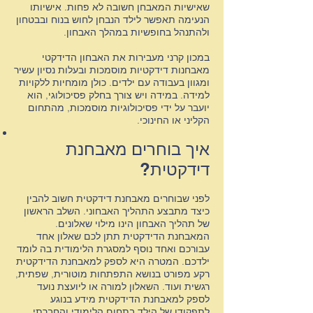
שאישיות המאבחן חשובה לא פחות. אישיותו
הנעימה תאפשר לילד הנבחן לחוש בנוח ובבטחון
ולהתנהל בחופשיות במהלך האבחון.
ד
במכון קרני מעבירות את האבחון הדידקטי
מאבחנות דידקטיות מוסמכות ובעלות נסיון עשיר
ומגוון בעבודה עם ילדים. כולן מומחיות ללקויות
למידה. במידה ויש צורך בחלק פסיכולוגי, הוא
יועבר על ידי פסיכולוגיות מוסמכות, מהתחום
הקליני או החינוכי.
ד
איך בוחרים מאבחנת
דידקטית?
ד
לפני שבוחרים מאבחנת דידקטית חשוב להבין
כיצד מתבצע התהליך האבחוני. השלב הראשון
של תהליך האבחון הינו מילוי שאלונים.
המאבחנת הדידקטית תתן לכם שאלון אחד
עבורכם ואחד נוסף למסגרת הלימודית בה לומד
ילדכם. המטרה היא לספק למאבחנת הדידקטית
רקע מפורט בנושא התפתחות מוטורית, שפתית,
רגשית ועוד. השאלון למורה או ליועצת נועד
לספק למאבחנת הדידקטית מידע בנוגע
לתפקודו של הילד בתחום הלימודי והחברתי.