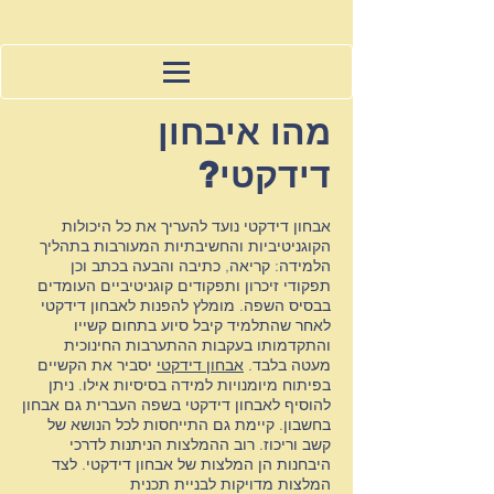
מהו איבחון
דידקטי?
ד
אבחון דידקטי נועד להעריך את כל היכולות
הקוגניטיביות והחשיבתיות המעורבות בתהליך
הלמידה: קריאה, כתיבה והבעה בכתב וכן
תפקודי זיכרון ותפקודים קוגניטיביים העומדים
בבסיס השפה. מומלץ להפנות לאבחון דידקטי
לאחר שהתלמיד קיבל סיוע בתחום קשייו
והתקדמותו בעקבות ההתערבות החינוכית
מעטה בלבד.
אבחון דידקטי
יסביר את הקשיים
בפיתוח מיומנויות למידה בסיסיות אילו. ניתן
להוסיף לאבחון דידקטי בשפה העברית גם אבחון
בחשבון. קיימת גם התייחסות לכל הנושא של
קשב וריכוז. רוב ההמלצות הניתנות לדרכי
היבחנות הן המלצות של אבחון דידקטי. לצד
המלצות מדויקות לבניית תכנית