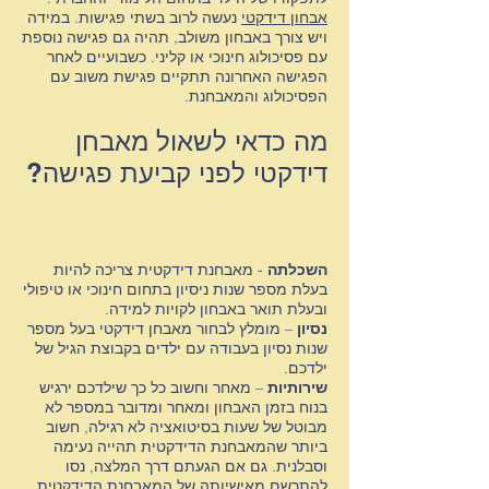
אבחון דידקטי
נעשה לרוב בשתי פגישות. במידה
ויש צורך באבחון משולב, תהיה גם פגישה נוספת
עם פסיכולוג חינוכי או קליני. כשבועיים לאחר
הפגישה האחרונה תתקיים פגישת משוב עם
הפסיכולוג והמאבחנת.
ד
מה כדאי לשאול מאבחן
דידקטי לפני קביעת פגישה?
ד
השכלתה
-
מאבחנת דידקטית
צריכה להיות
בעלת מספר שנות ניסיון בתחום חינוכי או טיפולי
ובעלת תואר באבחון לקויות למידה.
ד
נסיון
– מומלץ לבחור מאבחן דידקטי בעל מספר
שנות נסיון בעבודה עם ילדים בקבוצת הגיל של
ילדכם.
ד
שירותיות
– מאחר וחשוב כל כך שילדכם ירגיש
בנוח בזמן האבחון ומאחר ומדובר במספר לא
מבוטל של שעות בסיטואציה לא רגילה, חשוב
ביותר שהמאבחנת הדידקטית תהייה נעימה
וסבלנית. גם אם הגעתם דרך המלצה, נסו
להתרשם מאישיותה של המאבחנת הדידקטית.
ד