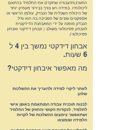
התערבות/עבודה שתקדם את התלמיד בהתאם
ליכולותיו. במידה ויש צורך בבירור מעמיק יותר
של היכולת השכלית של הנבדק, עולמו הריגשי או
אספקטים שונים של הסביבה בה הוא גדל,
הנבדק מופנה על ידי המאבחנת הדידקטית
לאבחון פסיכולוגי משולב ( אבחון דידקטי ואבחון
פסיכולוגי).
ד
אבחון דידקטי נמשך בין 4 ל
6 שעות.
ד
מה מאפשר איבחון דידקטי?
ד
לאתר ליקויי למידה ולהעריך את ההשלכות
שלהן
לבנות תוכנית עבודה המותאמת באופן אישי
לתלמיד, לנקודות הקושי והחוזק של התלמיד
ושתאפשר צימצום ההשלכות של לקויות
הלמידה שנמצאו