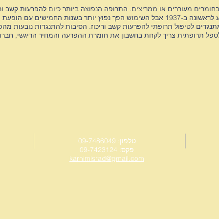
ומרים מעוררים או ממריצים. התרופה הנפוצה ביותר כיום להפרעות קשב וריכ
אמפטמין. היעילות של תרופות ממריצות נודע לראשונה ב-1937 אבל השימוש הפך נפוץ יותר ב
תנגדים לטיפול תרופתי להפרעות קשב וריכוז. הסיבות להתנגדות נובעות מה
לטפל תרופתית צריך לקחת בחשבון את חומרת ההפרעה והמחיר הריגשי, חברתי 
טלפון: 09-7486049
פקס: 09-7423124
karnimisrad@gmail.com