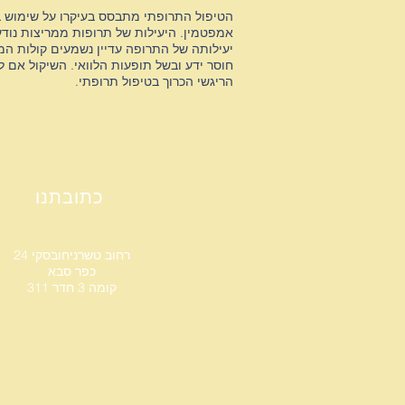
הטיפול התרופתי מתבסס בעיקרו על שימוש בח
יעילותה של התרופה עדיין נשמעים קולות המ
חוסר ידע ובשל תופעות הלוואי. השיקול אם 
הריגשי הכרוך בטיפול תרופתי.
ד
כתובתנו
רחוב טשרניחובסקי 24
כפר סבא
קומה 3 חדר 311