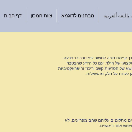
اللغة ألعربيه
מבחנים לדוגמא
צוות המכון
דף הבית
ר בקרב ילדים. המחקרים מדברים על 5%-10% מכלל הילדים. עקב כך קיימת נטיה לחשוב שמדובר בהפרעה
מקצועי של הילד. עם כל הידע שהצטבר
ושא של
הפרעות קשב וריכוז
והיפראקטיביות (ADHD) היינו מצפים שכיום יהיה להורים ברור מה עליהם לעשות בבית ובבית הספר על מנת
ן לענות על חלק מהשאלות.
ד
רים מתלוננים עליהם שהם מפריעים, לא
פוש אחר ריגושים.
ד