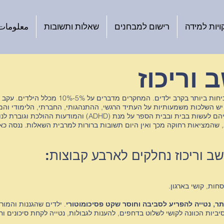
ויות למידה
רישום למבחנים
שאלות ותשובות
معلومات ب
וריכוז
הפרעת קשב וריכוז הינה אחת ההפרעות השכיחות ביות
ז יש השלכות משמעותיות על העתיד הרגשי, ההתנהגותי, החברתי, הלימודי וה
והמודעות ההולכת וגוברת לנ
 שהמציאות רחוקה מכך ואין היום תשובות ברורות למרבית השאלות. ננסה כא
 וריכוז נחלקים לארבע קבוצות:
ד
חות, קושי בארגון.
ד
תר, נטייה להפריע לסביבה וחוסר שקט פסיכומוטורי
. ילדים שהגננות והמו
ות הכוונה לקושי לשלוט בדחפים, להענות לגבולות, נטייה לקחת סיכונים וחי