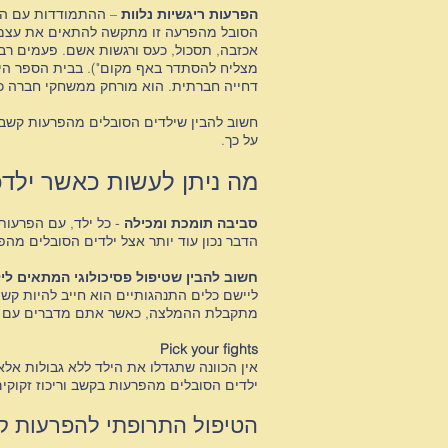
הפרעות ריגשיות נלוות
– ההתמודדות עם הפר
הסובל מהפרעה זו מתקשה להתאים את עצמו 
אכזבה, תסכול, כעס ורגשות אשם. פעמים רבו
מצליח להסתדר באף מקום"). בבית הספר היל
דחייה חברתית
. הוא מורחק ממשחקי חברה כ
חשוב להבין שילדים הסובלים מהפרעות קשב 
על כך.
ד
מה ניתן לעשות כאשר ילדכ
סביבה תומכת ומכילה
- כל ילד, עם הפרעות 
הדבר נכון עוד יותר אצל ילדים הסובלים מהפ
חשוב להבין שטיפול פסיכולוגי המתאים ליל
ליישם כלים התנהגותיים הוא חייב להיות קש
מתקבלת ההמלצה, כאשר אתם מדברים עם הילד,
Pick your fights
אין הכוונה שתגדלו את הילד ללא גבולות אל
ילדים הסובלים מהפרעות בקשב וריכוז זקוקים 
הטיפול התרופתי להפרעות קש