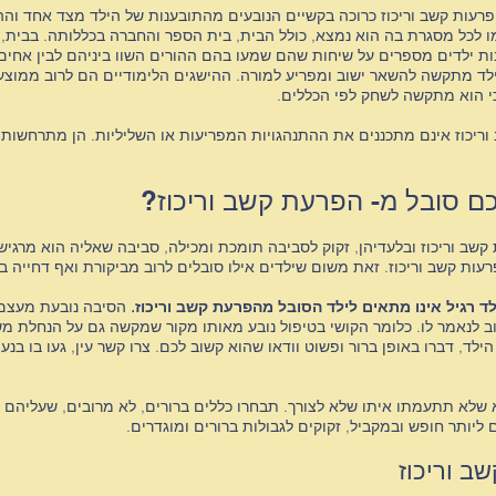
עות קשב וריכוז כרוכה בקשיים הנובעים מהתובענות של הילד מצד אחד והה
לכל מסגרת בה הוא נמצא, כולל הבית, בית הספר והחברה בכללותה. בבית, 
ת ילדים מספרים על שיחות שהם שמעו בהם ההורים השוו ביניהם לבין אחים א
ד מתקשה להשאר ישוב ומפריע למורה. ההישגים הלימודיים הם לרוב ממוצעי
י הוא מתקשה לשחק לפי הכללים.
ד
וריכוז אינם מתכננים את ההתנהגויות המפריעות או השליליות. הן מתרחשות
ם סובל מ- הפרעת קשב וריכוז?
ד
קשב וריכוז ובלעדיהן, זקוק לסביבה תומכת ומכילה, סביבה שאליה הוא מרגיש 
רעות קשב וריכוז. זאת משום שילדים אילו סובלים לרוב מביקורת ואף דחייה 
ד רגיל אינו מתאים לילד הסובל מהפרעת קשב וריכוז.
הסיבה נובעת מעצם 
וב לנאמר לו. כלומר הקושי בטיפול נובע מאותו מקור שמקשה גם על הנחלת 
 דברו באופן ברור ופשוט וודאו שהוא קשוב לכם. צרו קשר עין, געו בו בנע
א שלא תתעמתו איתו שלא לצורך. תבחרו כללים ברורים, לא מרובים, שעליהם 
ליותר חופש ובמקביל, זקוקים לגבולות ברורים ומוגדרים.
ד
ב וריכוז