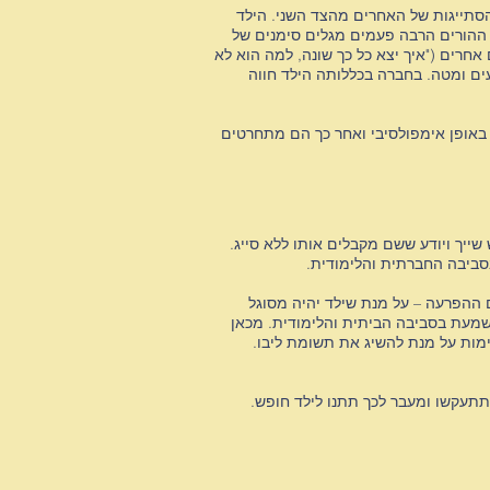
סתייגות של האחרים מהצד השני. הילד
ההורים הרבה פעמים מגלים סימנים של
חרים ("איך יצא כל כך שונה, למה הוא לא
ם ומטה. בחברה בכללותה הילד חווה
 באופן אימפולסיבי ואחר כך הם מתחרטים
שייך ויודע ששם מקבלים אותו ללא סייג.
בסביבה החברתית והלימודית.
ד
ההפרעה – על מנת שילד יהיה מסוגל
משמעת בסביבה הביתית והלימודית. מכאן
ימות על מנת להשיג את תשומת ליבו.
ד
תתעקשו ומעבר לכך תתנו לילד חופש.